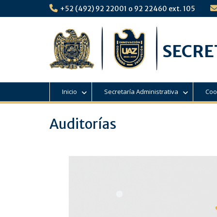
Skip
+52 (492) 92 22001 o 92 22460 ext. 105
to
content
SECRE
Inicio
Secretaría Administrativa
Coo
Auditorías