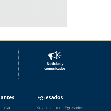
iantes
Egresados
Escolar
Seguimiento de Egresados