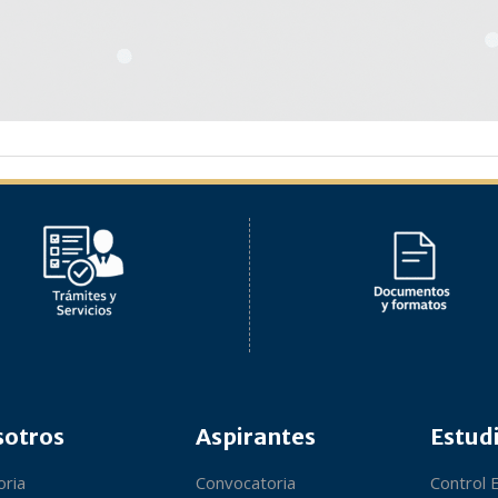
sotros
Aspirantes
Estud
oria
Convocatoria
Control 