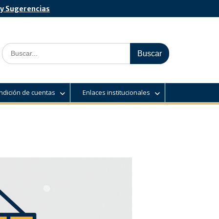
 y Sugerencias
Search
for:
ndición de cuentas
Enlaces institucionales