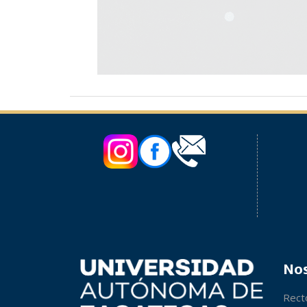
No
Rect