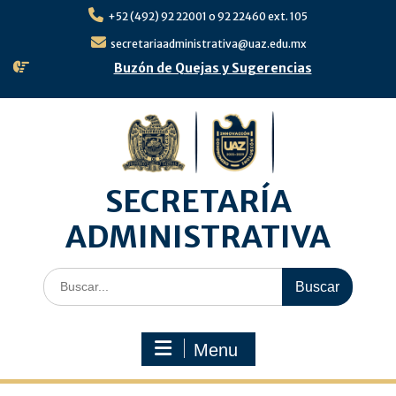
Skip
+52 (492) 92 22001 o 92 22460 ext. 105
to
content
secretariaadministrativa@uaz.edu.mx
Buzón de Quejas y Sugerencias
SECRETARÍA
ADMINISTRATIVA
Search
for:
Menu