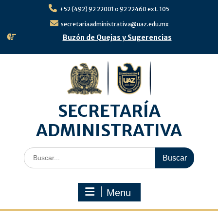
Skip
+52 (492) 92 22001 o 92 22460 ext. 105
to
content
secretariaadministrativa@uaz.edu.mx
Buzón de Quejas y Sugerencias
SECRETARÍA
ADMINISTRATIVA
Search
for:
Menu