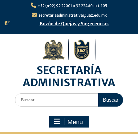
Skip
+52 (492) 92 22001 o 92 22460 ext. 105
to
content
secretariaadministrativa@uaz.edu.mx
Buzón de Quejas y Sugerencias
SECRETARÍA
ADMINISTRATIVA
Search
for:
Menu